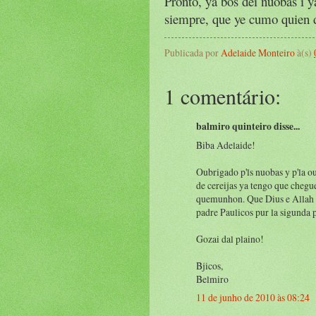
Pronto, yá bos dei nuobas i 
siempre, que ye cumo quien d
Publicada por
Adelaide Monteiro
à(s)
1 comentário:
balmiro quinteiro disse...
Biba Adelaide!
Oubrigado p'ls nuobas y p'la o
de cereijas ya tengo que chegue
quemunhon. Que Dius e Allah p
padre Paulicos pur la sigunda p
Gozai dal plaino!
Bjicos,
Belmiro
11 de junho de 2010 às 08:24