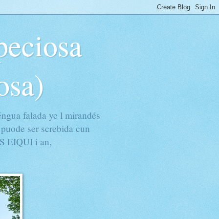
peciosa
osa)
éngua falada ye l mirandés
 puode ser screbida cun
S EIQUI i an,