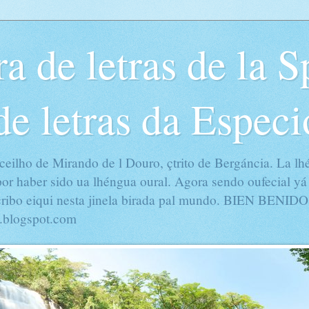
a de letras de la S
de letras da Especi
ceilho de Mirando de l Douro, çtrito de Bergáncia. La lh
por haber sido ua lhéngua oural. Agora sendo oufecial yá
cribo eiqui nesta jinela birada pal mundo. BIEN BENIDO
o.blogspot.com