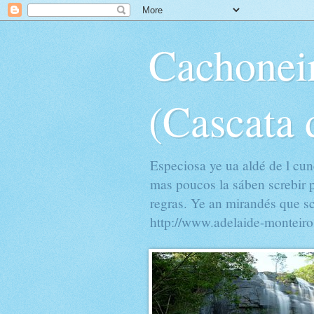
Cachoneir
(Cascata 
Especiosa ye ua aldé de l cun
mas poucos la sáben screbir 
regras. Ye an mirandés que s
http://www.adelaide-monteir