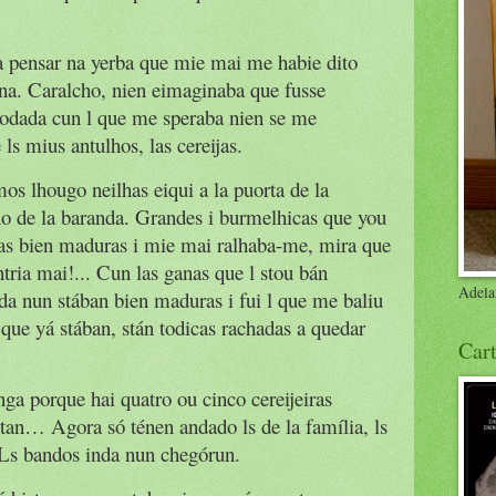
a pensar na yerba que mie mai me habie dito
ina. Caralcho, nien eimaginaba que fusse
odada cun l que me speraba nien se me
ls mius antulhos, las cereijas.
lhougo neilhas eiqui a la puorta de la
o de la baranda. Grandes i burmelhicas que you
das bien maduras i mie mai ralhaba-me, mira que
ria mai!... Cun las ganas que l stou bán
Adela
da nun stában bien maduras i fui l que me baliu
 que yá stában, stán todicas rachadas a quedar
Cart
ga porque hai quatro ou cinco cereijeiras
ntan… Agora só ténen andado ls de la família, ls
. Ls bandos inda nun chegórun.