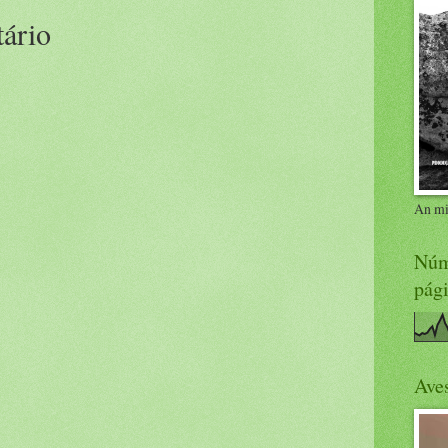
ário
An mi
Núme
pág
Ave