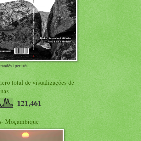
randés i pertués
ro total de visualizações de
inas
121,461
s- Moçambique