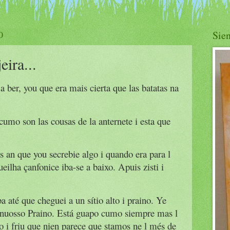
0
Sien
eira...
 ber, you que era mais cierta que las batatas na
cumo son las cousas de la anternete i esta que
as an que you secrebie algo i quando era para l
ilha çanfonice iba-se a baixo. Apuis zisti i
a até que cheguei a un sítio alto i praino. Ye
, l nuosso Praino. Está guapo cumo siempre mas l
 i friu que nien parece que stamos ne l més de