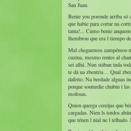
San Juan.
Benie you porende arriba só 
que habie para cortar na cort
tanta!... Cumo benie anquem
lhembrou que era l tiempo de 
Mal cheguemos zampémos-mos 
cuzina, mesmo rentes al chan
sei alhá. Nun stában inda to
te dá ua zbentria… Qual zbent
dafeito. Na berdade alguas in
porque souturdie chubiu i las
mofosas.
Quien querga cereijas que bén
cargadas. Nien ls tordos abá
que ténen l nial ne l telhado