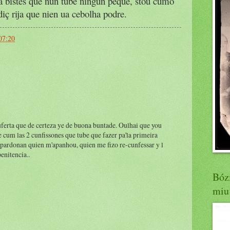
yá bistes que nun tube ningun péque, stou cumo
iç rija que nien ua cebolha podre.
07:20
uferta que de certeza ye de buona buntade. Oulhai que you
 cum las 2 cunfissones que tube que fazer pa'la primeira
ardonan quien m'apanhou, quien me fizo re-cunfessar y l
enitencia..
Bózi
miu 