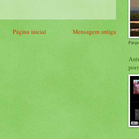
Página inicial
Mensagem antiga
Parqu
Antr
porm