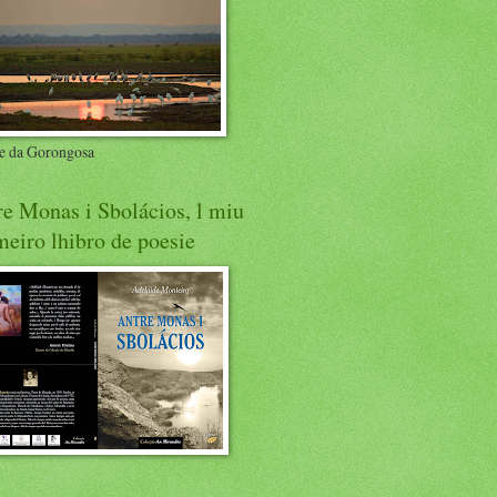
e da Gorongosa
e Monas i Sbolácios, l miu
eiro lhibro de poesie