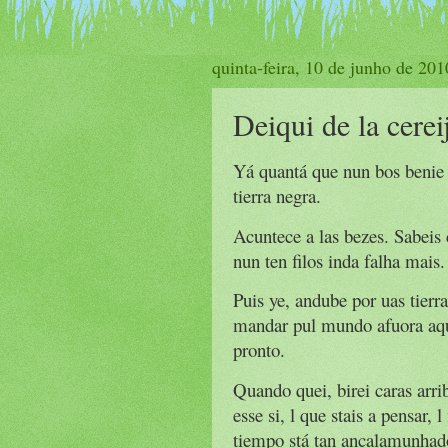
quinta-feira, 10 de junho de 201
Deiqui de la cereij
Yá quantá que nun bos benie a
tierra negra.
Acuntece a las bezes. Sabeis 
nun ten filos inda falha mais.
Puis ye, andube por uas tierr
mandar pul mundo afuora aque
pronto.
Quando quei, birei caras arrib
esse si, l que stais a pensar
tiempo stá tan ancalamunhado